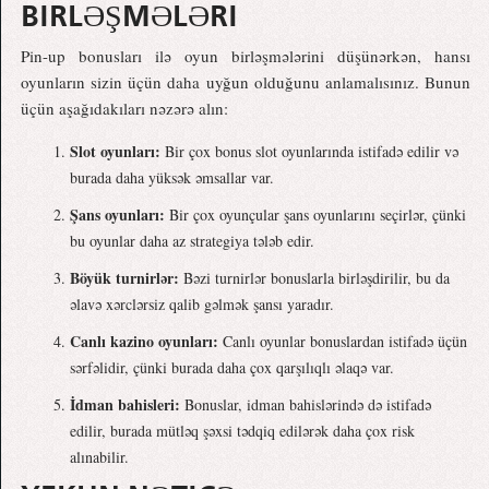
BIRLƏŞMƏLƏRI
Pin-up bonusları ilə oyun birləşmələrini düşünərkən, hansı
oyunların sizin üçün daha uyğun olduğunu anlamalısınız. Bunun
üçün aşağıdakıları nəzərə alın:
Slot oyunları:
Bir çox bonus slot oyunlarında istifadə edilir və
burada daha yüksək əmsallar var.
Şans oyunları:
Bir çox oyunçular şans oyunlarını seçirlər, çünki
bu oyunlar daha az strategiya tələb edir.
Böyük turnirlər:
Bəzi turnirlər bonuslarla birləşdirilir, bu da
əlavə xərclərsiz qalib gəlmək şansı yaradır.
Canlı kazino oyunları:
Canlı oyunlar bonuslardan istifadə üçün
sərfəlidir, çünki burada daha çox qarşılıqlı əlaqə var.
İdman bahisleri:
Bonuslar, idman bahislərində də istifadə
edilir, burada mütləq şəxsi tədqiq edilərək daha çox risk
alınabilir.