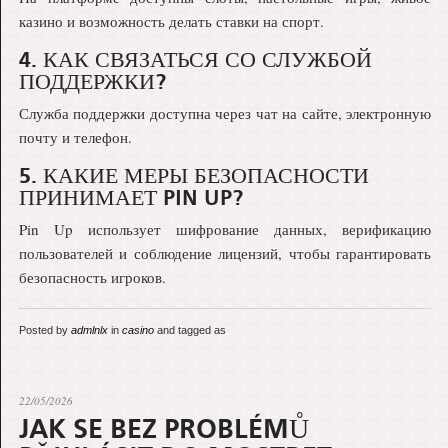
казино и возможность делать ставки на спорт.
4. КАК СВЯЗАТЬСЯ СО СЛУЖБОЙ
ПОДДЕРЖКИ?
Служба поддержки доступна через чат на сайте, электронную
почту и телефон.
5. КАКИЕ МЕРЫ БЕЗОПАСНОСТИ
ПРИНИМАЕТ PIN UP?
Pin Up использует шифрование данных, верификацию
пользователей и соблюдение лицензий, чтобы гарантировать
безопасность игроков.
Posted by
admlnlx
in
casino
and tagged as
22/05/2026
JAK SE BEZ PROBLÉMŮ