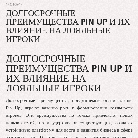
23/05/2026
ДОЛГОСРОЧНЫЕ
ПРЕИМУЩЕСТВА PIN UP И ИХ
ВЛИЯНИЕ НА ЛОЯЛЬНЫЕ
ИГРОКИ
ДОЛГОСРОЧНЫЕ
ПРЕИМУЩЕСТВА PIN UP И
ИХ ВЛИЯНИЕ НА
ЛОЯЛЬНЫЕ ИГРОКИ
Долгосрочные преимущества, предлагаемые онлайн-казино
Pin Up, играют важную роль в формировании лояльности
игроков. Эти преимущества не только привлекают новых
пользователей, но и удерживают существующих, создавая
устойчивую платформу для роста и развития бизнеса в сфере
азартных игр. В этой статье мы рассмотрим основные