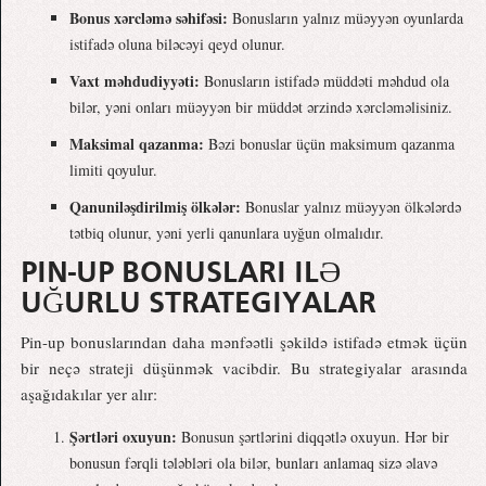
Bonus xərcləmə səhifəsi:
Bonusların yalnız müəyyən oyunlarda
istifadə oluna biləcəyi qeyd olunur.
Vaxt məhdudiyyəti:
Bonusların istifadə müddəti məhdud ola
bilər, yəni onları müəyyən bir müddət ərzində xərcləməlisiniz.
Maksimal qazanma:
Bəzi bonuslar üçün maksimum qazanma
limiti qoyulur.
Qanuniləşdirilmiş ölkələr:
Bonuslar yalnız müəyyən ölkələrdə
tətbiq olunur, yəni yerli qanunlara uyğun olmalıdır.
PIN-UP BONUSLARI ILƏ
UĞURLU STRATEGIYALAR
Pin-up bonuslarından daha mənfəətli şəkildə istifadə etmək üçün
bir neçə strateji düşünmək vacibdir. Bu strategiyalar arasında
aşağıdakılar yer alır:
Şərtləri oxuyun:
Bonusun şərtlərini diqqətlə oxuyun. Hər bir
bonusun fərqli tələbləri ola bilər, bunları anlamaq sizə əlavə