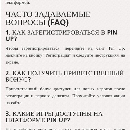
платформой.
ЧАСТО ЗАДАВАЕМЫЕ
ВОПРОСЫ (FAQ)
1. КАК ЗАРЕГИСТРИРОВАТЬСЯ В PIN
UP?
Чтобы зарегистрироваться, перейдите на сайт Pin Up,
нажмите на кнопку “Регистрация” и следуйте инструкциям на
экране.
2. КАК ПОЛУЧИТЬ ПРИВЕТСТВЕННЫЙ
БОНУС?
Приветственный бонус доступен для новых игроков после
регистрации и первого депозита. Прочитайте условия акции
на сайте.
3. КАКИЕ ИГРЫ ДОСТУПНЫ НА
ПЛАТФОРМЕ PIN UP?
На платформе доступны слоты, настольные игры, живое