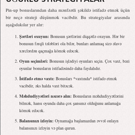
Pin-up bonuslarından daha mənfəətli şəkildə istifadə etmək üçün
bir neçə strateji düşünmək vacibdir. Bu strategiyalar arasında
aşağıdakılar yer alır:
Şərtləri oxuyun:
Bonusun şərtlərini diqqətlə oxuyun. Hər bir
bonusun fərqli tələbləri ola bilər, bunları anlamaq sizə əlavə
xərclərdən qaçmağa kömək edəcək.
Oyun seçimləri:
Bonusun işlədiyi oyunları seçin. Çox vaxt, bəzi
oyunlar bonusların istifadəsində daha faydalıdır.
İstifadə etmə vaxtı:
Bonusları *vaxtında* istifadə etmək
vacibdir, əks halda vaxt bitəcək.
Məhdudiyyətləri nəzərə alın:
Bonusların məhdudiyyətlərini
bilmək, hansı oyunda daha çox şansınız olduğunu anlamağa
kömək edəcək.
Balansınızı izləyin:
Oynamağa başlamazdan əvvəl onlayn
balansınızı izləyin və plan qurun.