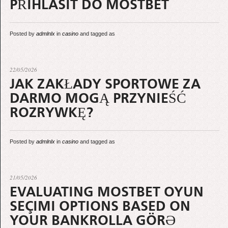
PŘIHLÁSIT DO MOSTBET
Posted by
admlnlx
in
casino
and tagged as
22/05/2026
JAK ZAKŁADY SPORTOWE ZA
DARMO MOGĄ PRZYNIEŚĆ
ROZRYWKĘ?
Posted by
admlnlx
in
casino
and tagged as
21/05/2026
EVALUATING MOSTBET OYUN
SEÇIMI OPTIONS BASED ON
YOUR BANKROLLA GÖRƏ