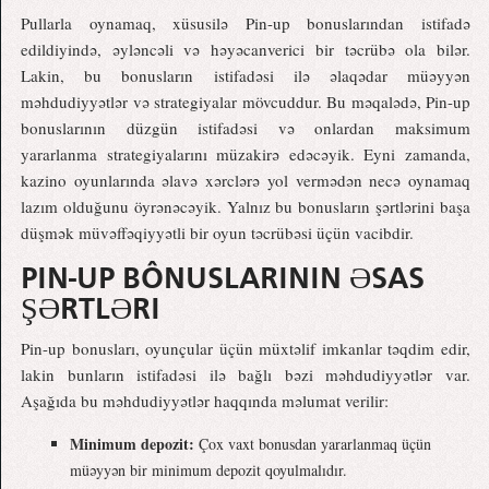
Pullarla oynamaq, xüsusilə Pin-up bonuslarından istifadə
edildiyində, əyləncəli və həyəcanverici bir təcrübə ola bilər.
Lakin, bu bonusların istifadəsi ilə əlaqədar müəyyən
məhdudiyyətlər və strategiyalar mövcuddur. Bu məqalədə, Pin-up
bonuslarının düzgün istifadəsi və onlardan maksimum
yararlanma strategiyalarını müzakirə edəcəyik. Eyni zamanda,
kazino oyunlarında əlavə xərclərə yol vermədən necə oynamaq
lazım olduğunu öyrənəcəyik. Yalnız bu bonusların şərtlərini başa
düşmək müvəffəqiyyətli bir oyun təcrübəsi üçün vacibdir.
PIN-UP BÔNUSLARININ ƏSAS
ŞƏRTLƏRI
Pin-up bonusları, oyunçular üçün müxtəlif imkanlar təqdim edir,
lakin bunların istifadəsi ilə bağlı bəzi məhdudiyyətlər var.
Aşağıda bu məhdudiyyətlər haqqında məlumat verilir:
Minimum depozit:
Çox vaxt bonusdan yararlanmaq üçün
müəyyən bir minimum depozit qoyulmalıdır.