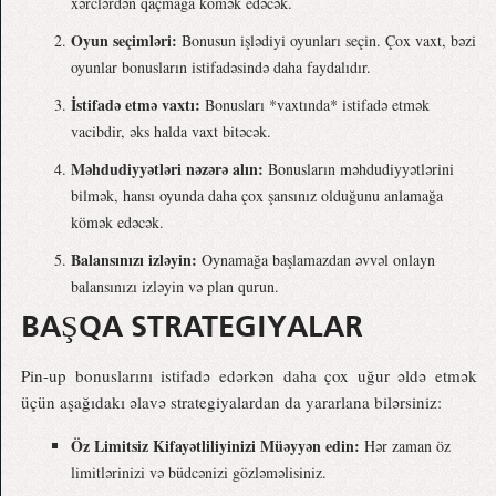
xərclərdən qaçmağa kömək edəcək.
Oyun seçimləri:
Bonusun işlədiyi oyunları seçin. Çox vaxt, bəzi
oyunlar bonusların istifadəsində daha faydalıdır.
İstifadə etmə vaxtı:
Bonusları *vaxtında* istifadə etmək
vacibdir, əks halda vaxt bitəcək.
Məhdudiyyətləri nəzərə alın:
Bonusların məhdudiyyətlərini
bilmək, hansı oyunda daha çox şansınız olduğunu anlamağa
kömək edəcək.
Balansınızı izləyin:
Oynamağa başlamazdan əvvəl onlayn
balansınızı izləyin və plan qurun.
BAŞQA STRATEGIYALAR
Pin-up bonuslarını istifadə edərkən daha çox uğur əldə etmək
üçün aşağıdakı əlavə strategiyalardan da yararlana bilərsiniz:
Öz Limitsiz Kifayətliliyinizi Müəyyən edin:
Hər zaman öz
limitlərinizi və büdcənizi gözləməlisiniz.