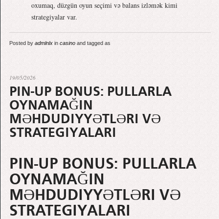
oxumaq, düzgün oyun seçimi və balans izləmək kimi
strategiyalar var.
Posted by
admlnlx
in
casino
and tagged as
19/05/2026
PIN-UP BONUS: PULLARLA
OYNAMAĞIN
MƏHDUDIYYƏTLƏRI VƏ
STRATEGIYALARI
PIN-UP BONUS: PULLARLA
OYNAMAĞIN
MƏHDUDIYYƏTLƏRI VƏ
STRATEGIYALARI