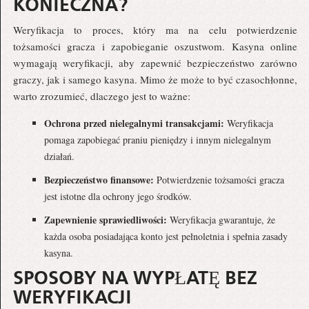
KONIECZNA?
Weryfikacja to proces, który ma na celu potwierdzenie
tożsamości gracza i zapobieganie oszustwom. Kasyna online
wymagają weryfikacji, aby zapewnić bezpieczeństwo zarówno
graczy, jak i samego kasyna. Mimo że może to być czasochłonne,
warto zrozumieć, dlaczego jest to ważne:
Ochrona przed nielegalnymi transakcjami:
Weryfikacja
pomaga zapobiegać praniu pieniędzy i innym nielegalnym
działań.
Bezpieczeństwo finansowe:
Potwierdzenie tożsamości gracza
jest istotne dla ochrony jego środków.
Zapewnienie sprawiedliwości:
Weryfikacja gwarantuje, że
każda osoba posiadająca konto jest pełnoletnia i spełnia zasady
kasyna.
SPOSOBY NA WYPŁATĘ BEZ
WERYFIKACJI