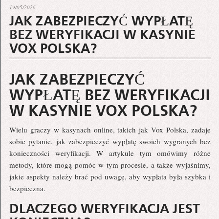
19/05/2026
JAK ZABEZPIECZYĆ WYPŁATĘ
BEZ WERYFIKACJI W KASYNIE
VOX POLSKA?
JAK ZABEZPIECZYĆ
WYPŁATĘ BEZ WERYFIKACJI
W KASYNIE VOX POLSKA?
Wielu graczy w kasynach online, takich jak Vox Polska, zadaje
sobie pytanie, jak zabezpieczyć wypłatę swoich wygranych bez
konieczności weryfikacji. W artykule tym omówimy różne
metody, które mogą pomóc w tym procesie, a także wyjaśnimy,
jakie aspekty należy brać pod uwagę, aby wypłata była szybka i
bezpieczna.
DLACZEGO WERYFIKACJA JEST