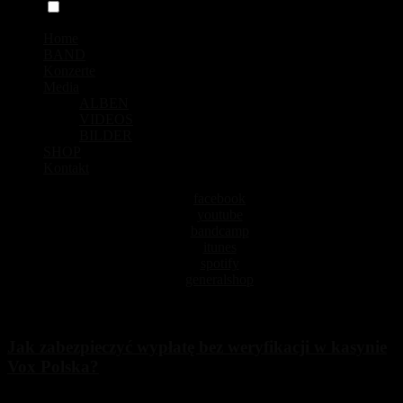
Menu
Home
BAND
Konzerte
Media
ALBEN
VIDEOS
BILDER
SHOP
Kontakt
facebook
youtube
bandcamp
itunes
spotify
generalshop
19/05/2026
Jak zabezpieczyć wypłatę bez weryfikacji w kasynie
Vox Polska?