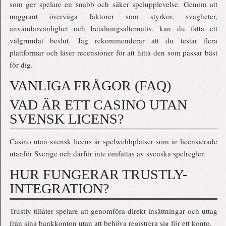
som ger spelare en snabb och säker spelupplevelse. Genom att
noggrant överväga faktorer som styrkor, svagheter,
användarvänlighet och betalningsalternativ, kan du fatta ett
välgrundat beslut. Jag rekommenderar att du testar flera
plattformar och läser recensioner för att hitta den som passar bäst
för dig.
VANLIGA FRÅGOR (FAQ)
VAD ÄR ETT CASINO UTAN
SVENSK LICENS?
Casino utan svensk licens är spelwebbplatser som är licensierade
utanför Sverige och därför inte omfattas av svenska spelregler.
HUR FUNGERAR TRUSTLY-
INTEGRATION?
Trustly tillåter spelare att genomföra direkt insättningar och uttag
från sina bankkonton utan att behöva registrera sig för ett konto.