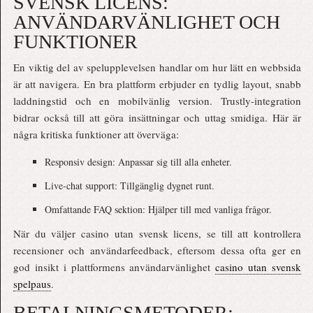
SVENSK LICENS:
ANVÄNDARVÄNLIGHET OCH
FUNKTIONER
En viktig del av spelupplevelsen handlar om hur lätt en webbsida
är att navigera. En bra plattform erbjuder en tydlig layout, snabb
laddningstid och en mobilvänlig version. Trustly-integration
bidrar också till att göra insättningar och uttag smidiga. Här är
några kritiska funktioner att överväga:
Responsiv design: Anpassar sig till alla enheter.
Live-chat support: Tillgänglig dygnet runt.
Omfattande FAQ sektion: Hjälper till med vanliga frågor.
När du väljer casino utan svensk licens, se till att kontrollera
recensioner och användarfeedback, eftersom dessa ofta ger en
god insikt i plattformens användarvänlighet
casino utan svensk
spelpaus
.
BETALNINGSMETODER: