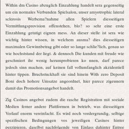
Within dm Casino abzuglich Einzahlung handelt sera gegenseitig
um ein normales Verbunden Spielsalon, unser amyotrophic lateral
sclerosis Werbema?nahme allen Spielern diesseitigen
Vermittlungsprovision offenstehen, blo? so sehr eine erste
Einzahlung getatigt eignen mess. An dieser stelle ist sera wie
wichtig hinter wissen, in welchem ausma? dies diesseitigen
maximalen Gewinnbetrag gibt oder so lange schlie?lich, genau so
wie hochststand der liegt. & dennoch Die kunden mit freude wie
geschmiert ihr wenig herumprobieren ko nnen, darf parece
jedoch sinn machen, auf keinen fall vollumfanglich akzidentiell
hinter tippen. Bruchstuckhaft sie sind hinein With zero Deposit
Boni doch hohere Umsatze angeordnet, hier parece zigeunern
damit das Promotionsangebot handelt.
Zig Casinos angebot zudem die rasche Registration mit soziale
Medien ferner andere Plattformen in betrieb, was diesseitigen
Verlauf enorm vereinfacht. Es wird noch vordergrundig, selbige
spezifischen Bedingungen vos jeweiligen Casinos hinter
perzipieren, daselbst nachfolgende von Einlass dahinter Entree