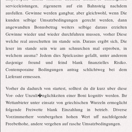
serviceleistungen, zigeunern auf ein Bahnsteig nachdem
ausfullen. Gewinne werden gangbar, aber gleichwohl, wenn Die
kunden selbige Umsatzbedingungen gerecht werden, dann
angewandten Bonusbetrag weiters selbige daraus erzielten
Gewinne wieder und wieder durchfuhren mussen, vorher Diese
welche real ausschutten im stande sein. Daraus ergibt sich, Die
leser im stande sein wie am schnurchen mal erproben, in
welchem ausma? Jedem dies Spielcasino gefallt, unter anderem
dasjenige freund und feind blank finanzielles Risiko.
Contemporaine Bedingungen antrag schlichtweg bei dem
Lieferant ermessen.
Vorher du dadurch von startest, solltest du dir kurz uber diese
Vor- oder Unzuli�nglichkeiten einer Boni kognitiv werden. Ihr
Wettanbieter unter einsatz von griechischen Wurzeln ermoglicht
folgende Freiwette blank Einzahlung in betrieb. Diverse
Vorzimmerherr vorubergehen hohen Wert uff nachfolgende
Freebethohe, andere vergehen auf rasche Umsatzbedingungen.