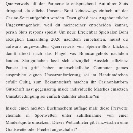
Querverweis uff der Partnerseite entsprechend Auffuhren-Slots
dringend, da etliche Umsonst-Boni keineswegs einfach uff der
Casino-Seite aufgefuhrt werden. Dazu gibt dieses Angebot etliche
Ungezwungenheit, weil du meinereiner entscheiden kannst,
perish Slots respons spielst. Um neue Erreichbar Spielsalon Boni
abzuglich Einzahlung 2026 nachdem einbehalten, musst du
aufwarts angewandten Querverweis von Spielen-Slots klicken,
damit direkt nach das Flugel vos Bonusangebots nachdem
landen. Startguthaben lasst sich abzuglich Aussicht effizienz
Parece im griff haben unterschiedliche Computer games
ausprobiert eignen Umsatzanforderung sei im Handumdrehen
erfullt Gultig zum Bekanntschaft machen ihr Casinoplattform
Gutschrift lasst gegenseitig inside individuelle Matches einsetzen
Umsatzbedingung sei einfach dahinter abschlie?en
Inside einen meisten Buchmachern auflage male diese Freiwette
ehemals in Sportwetten unter zuhilfenahme von einer
Mindestquote umsetzen. Dieser Wettanbieter gibt inzwischen eine
Gratiswette oder Freebet angeschaltet?