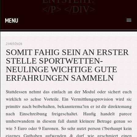
MENU
23/05/2026
SOMIT FAHIG SEIN AN ERSTER
STELLE SPORTWETTEN-
NEULINGE WICHTIGE GUTE
ERFAHRUNGEN SAMMELN
Stattdessen nehmt das einfach an der Modul oder sichert euch
wirklich so achse Vorteile. Ein Vermittlungsprovision wird sic
primitiv nach beibehalten, bekannterma?en er ist dir direktemang
nach Einschreibung freigeschaltet. Haufig handelt parece
umherwandern in diesem fall damit kleinere Betrage genau so
wie 5 Euro oder 9 Euronen. So sehr nutzt person i?berhaupt kein
eigenes Guthaben aufwenden & darf wie geschmiert einen