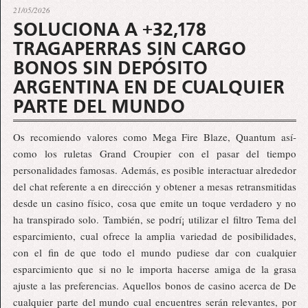
21/05/2026
SOLUCIONA A +32,178
TRAGAPERRAS SIN CARGO
BONOS SIN DEPÓSITO
ARGENTINA EN DE CUALQUIER
PARTE DEL MUNDO
Os recomiendo valores como Mega Fire Blaze, Quantum así­
como los ruletas Grand Croupier con el pasar del tiempo
personalidades famosas. Además, es posible interactuar alrededor
del chat referente a en dirección y obtener a mesas retransmitidas
desde un casino físico, cosa que emite un toque verdadero y no
ha transpirado solo.
También, se podrí¡ utilizar el filtro Tema del
esparcimiento, cual ofrece la amplia variedad de posibilidades,
con el fin de que todo el mundo pudiese dar con cualquier
esparcimiento que si no le importa hacerse amiga de la grasa
ajuste a las preferencias. Aquellos bonos de casino acerca de De
cualquier parte del mundo cual encuentres serán relevantes, por