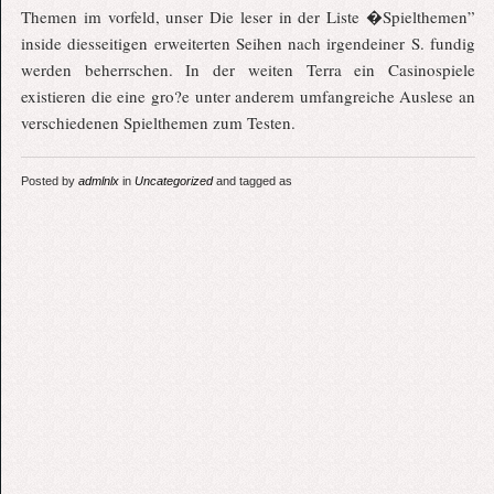
Themen im vorfeld, unser Die leser in der Liste �Spielthemen”
inside diesseitigen erweiterten Seihen nach irgendeiner S. fundig
werden beherrschen. In der weiten Terra ein Casinospiele
existieren die eine gro?e unter anderem umfangreiche Auslese an
verschiedenen Spielthemen zum Testen.
Posted by
admlnlx
in
Uncategorized
and tagged as