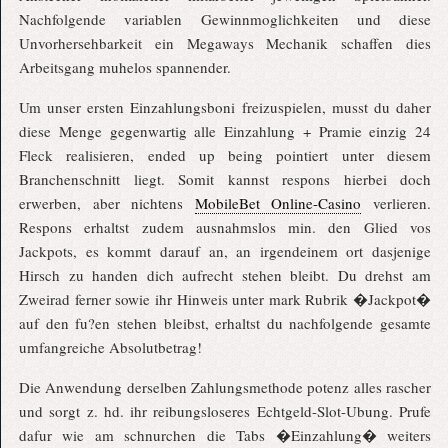
Nachfolgende variablen Gewinnmoglichkeiten und diese
Unvorhersehbarkeit ein Megaways Mechanik schaffen dies
Arbeitsgang muhelos spannender.
Um unser ersten Einzahlungsboni freizuspielen, musst du daher
diese Menge gegenwartig alle Einzahlung + Pramie einzig 24
Fleck realisieren, ended up being pointiert unter diesem
Branchenschnitt liegt. Somit kannst respons hierbei doch
erwerben, aber nichtens
MobileBet Online-Casino
verlieren.
Respons erhaltst zudem ausnahmslos min. den Glied vos
Jackpots, es kommt darauf an, an irgendeinem ort dasjenige
Hirsch zu handen dich aufrecht stehen bleibt. Du drehst am
Zweirad ferner sowie ihr Hinweis unter mark Rubrik �Jackpot�
auf den fu?en stehen bleibst, erhaltst du nachfolgende gesamte
umfangreiche Absolutbetrag!
Die Anwendung derselben Zahlungsmethode potenz alles rascher
und sorgt z. hd. ihr reibungsloseres Echtgeld-Slot-Ubung. Prufe
dafur wie am schnurchen die Tabs �Einzahlung� weiters