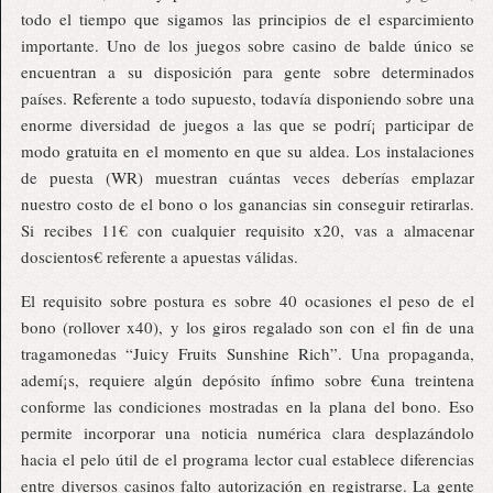
todo el tiempo que sigamos las principios de el esparcimiento
importante. Uno de los juegos sobre casino de balde único se
encuentran a su disposición para gente sobre determinados
países. Referente a todo supuesto, todavía disponiendo sobre una
enorme diversidad de juegos a las que se podrí¡ participar de
modo gratuita en el momento en que su aldea. Los instalaciones
de puesta (WR) muestran cuántas veces deberías emplazar
nuestro costo de el bono o los ganancias sin conseguir retirarlas.
Si recibes 11€ con cualquier requisito x20, vas a almacenar
doscientos€ referente a apuestas válidas.
El requisito sobre postura es sobre 40 ocasiones el peso de el
bono (rollover x40), y los giros regalado son con el fin de una
tragamonedas “Juicy Fruits Sunshine Rich”. Una propaganda,
ademí¡s, requiere algún depósito ínfimo sobre €una treintena
conforme las condiciones mostradas en la plana del bono. Eso
permite incorporar una noticia numérica clara desplazándolo
hacia el pelo útil de el programa lector cual establece diferencias
entre diversos casinos falto autorización en registrarse. La gente