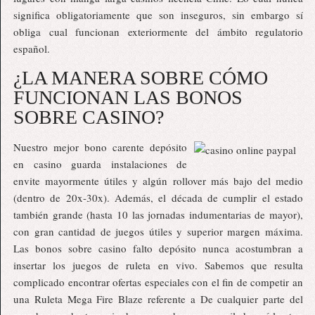
significa obligatoriamente que son inseguros, sin embargo sí
obliga cual funcionan exteriormente del ámbito regulatorio
español.
¿LA MANERA SOBRE CÓMO
FUNCIONAN LAS BONOS
SOBRE CASINO?
Nuestro mejor bono carente depósito
en casino guarda instalaciones de
envite mayormente útiles y algún rollover más bajo del medio
(dentro de 20x-30x). Además, el década de cumplir el estado
también grande (hasta 10 las jornadas indumentarias de mayor),
con gran cantidad de juegos útiles y superior margen máxima.
Las bonos sobre casino falto depósito nunca acostumbran a
insertar los juegos de ruleta en vivo. Sabemos que resulta
complicado encontrar ofertas especiales con el fin de competir an
una Ruleta Mega Fire Blaze referente a De cualquier parte del