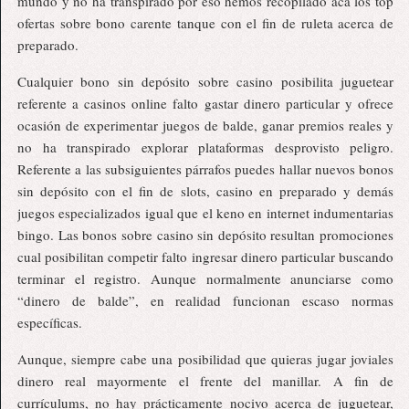
mundo y no ha transpirado por eso hemos recopilado acá los top
ofertas sobre bono carente tanque con el fin de ruleta acerca de
preparado.
Cualquier bono sin depósito sobre casino posibilita juguetear
referente a casinos online falto gastar dinero particular y ofrece
ocasión de experimentar juegos de balde, ganar premios reales y
no ha transpirado explorar plataformas desprovisto peligro.
Referente a las subsiguientes párrafos puedes hallar nuevos bonos
sin depósito con el fin de slots, casino en preparado y demás
juegos especializados igual que el keno en internet indumentarias
bingo. Las bonos sobre casino sin depósito resultan promociones
cual posibilitan competir falto ingresar dinero particular buscando
terminar el registro. Aunque normalmente anunciarse como
“dinero de balde”, en realidad funcionan escaso normas
específicas.
Aunque, siempre cabe una posibilidad que quieras jugar joviales
dinero real mayormente el frente del manillar. A fin de
currículums, no hay prácticamente nocivo acerca de juguetear,