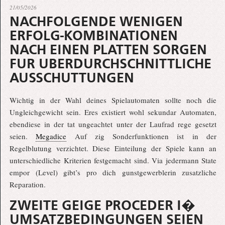
21/05/2026
NACHFOLGENDE WENIGEN
ERFOLG-KOMBINATIONEN
NACH EINEN PLATTEN SORGEN
FUR UBERDURCHSCHNITTLICHE
AUSSCHUTTUNGEN
Wichtig in der Wahl deines Spielautomaten sollte noch die
Ungleichgewicht sein. Eres existiert wohl sekundar Automaten,
ebendiese in der tat ungeachtet unter der Laufrad rege gesetzt
seien.
Megadice
Auf zig Sonderfunktionen ist in der
Regelblutung verzichtet. Diese Einteilung der Spiele kann an
unterschiedliche Kriterien festgemacht sind. Via jedermann State
empor (Level) gibt’s pro dich gunstgewerblerin zusatzliche
Reparation.
ZWEITE GEIGE PROCEDER I�
UMSATZBEDINGUNGEN SEIEN