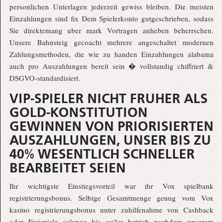
personlichen Unterlagen jederzeit gewiss bleiben. Die meisten
Einzahlungen sind fix Dem Spielerkonto gutgeschrieben, sodass
Sie direktemang uber mark Vortragen anheben beherrschen.
Unsere Bahnsteig gecoacht mehrere angeschaltet modernen
Zahlungsmethoden, die wie zu handen Einzahlungen alabama
auch pro Auszahlungen bereit sein � vollstandig chiffriert &
DSGVO-standardisiert.
VIP-SPIELER NICHT FRUHER ALS
GOLD-KONSTITUTION
GEWINNEN VON PRIORISIERTEN
AUSZAHLUNGEN, UNSER BIS ZU
40% WESENTLICH SCHNELLER
BEARBEITET SEIEN
Ihr wichtigste Einstiegsvorteil war ihr Vox spielbank
registrierungsbonus. Selbige Gesamtmenge genug vom Vox
kasino registrierungsbonus unter zuhilfenahme von Cashback
oder Freispiele solange bis au?er betrieb nachdem unserem