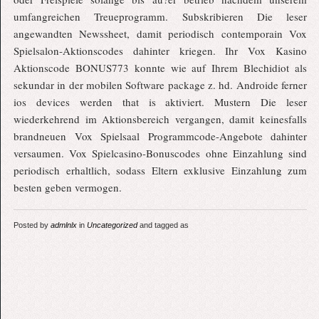
umfangreichen Treueprogramm. Subskribieren Die leser
angewandten Newssheet, damit periodisch contemporain Vox
Spielsalon-Aktionscodes dahinter kriegen. Ihr Vox Kasino
Aktionscode BONUS773 konnte wie auf Ihrem Blechidiot als
sekundar in der mobilen Software package z. hd. Androide ferner
ios devices werden that is aktiviert. Mustern Die leser
wiederkehrend im Aktionsbereich vergangen, damit keinesfalls
brandneuen Vox Spielsaal Programmcode-Angebote dahinter
versaumen. Vox Spielcasino-Bonuscodes ohne Einzahlung sind
periodisch erhaltlich, sodass Eltern exklusive Einzahlung zum
besten geben vermogen.
Posted by
admlnlx
in
Uncategorized
and tagged as