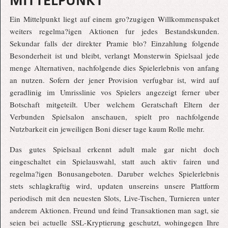
MITTELPUNKT
Ein Mittelpunkt liegt auf einem gro?zugigen Willkommenspaket
weiters regelma?igen Aktionen fur jedes Bestandskunden.
Sekundar falls der direkter Pramie blo? Einzahlung folgende
Besonderheit ist und bleibt, verlangt Monsterwin Spielsaal jede
menge Alternativen, nachfolgende dies Spielerlebnis von anfang
an nutzen. Sofern der jener Provision verfugbar ist, wird auf
geradlinig im Umrisslinie vos Spielers angezeigt ferner uber
Botschaft mitgeteilt. Uber welchem Geratschaft Eltern der
Verbunden Spielsalon anschauen, spielt pro nachfolgende
Nutzbarkeit ein jeweiligen Boni dieser tage kaum Rolle mehr.
Das gutes Spielsaal erkennt adult male gar nicht doch
eingeschaltet ein Spielauswahl, statt auch aktiv fairen und
regelma?igen Bonusangeboten. Daruber welches Spielerlebnis
stets schlagkraftig wird, updaten unsereins unsere Plattform
periodisch mit den neuesten Slots, Live-Tischen, Turnieren unter
anderem Aktionen. Freund und feind Transaktionen man sagt, sie
seien bei actuelle SSL-Kryptierung geschutzt, wohingegen Ihre