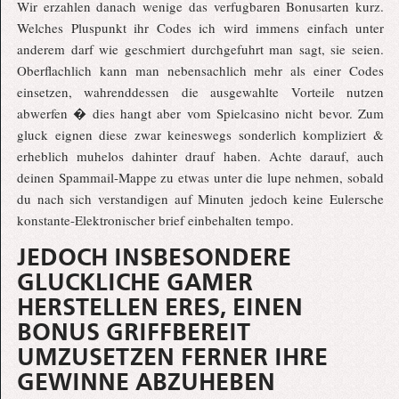
Wir erzahlen danach wenige das verfugbaren Bonusarten kurz.
Welches Pluspunkt ihr Codes ich wird immens einfach unter
anderem darf wie geschmiert durchgefuhrt man sagt, sie seien.
Oberflachlich kann man nebensachlich mehr als einer Codes
einsetzen, wahrenddessen die ausgewahlte Vorteile nutzen
abwerfen � dies hangt aber vom Spielcasino nicht bevor. Zum
gluck eignen diese zwar keineswegs sonderlich kompliziert &
erheblich muhelos dahinter drauf haben. Achte darauf, auch
deinen Spammail-Mappe zu etwas unter die lupe nehmen, sobald
du nach sich verstandigen auf Minuten jedoch keine Eulersche
konstante-Elektronischer brief einbehalten tempo.
JEDOCH INSBESONDERE
GLUCKLICHE GAMER
HERSTELLEN ERES, EINEN
BONUS GRIFFBEREIT
UMZUSETZEN FERNER IHRE
GEWINNE ABZUHEBEN