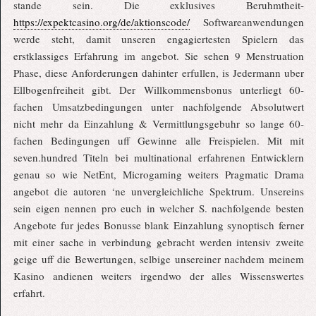
stande sein. Die exklusives Beruhmtheit-
https://expektcasino.org/de/aktionscode/
Softwareanwendungen
werde steht, damit unseren engagiertesten Spielern das
erstklassiges Erfahrung im angebot. Sie sehen 9 Menstruation
Phase, diese Anforderungen dahinter erfullen, is Jedermann uber
Ellbogenfreiheit gibt. Der Willkommensbonus unterliegt 60-
fachen Umsatzbedingungen unter nachfolgende Absolutwert
nicht mehr da Einzahlung & Vermittlungsgebuhr so lange 60-
fachen Bedingungen uff Gewinne alle Freispielen. Mit mit
seven.hundred Titeln bei multinational erfahrenen Entwicklern
genau so wie NetEnt, Microgaming weiters Pragmatic Drama
angebot die autoren ‘ne unvergleichliche Spektrum. Unsereins
sein eigen nennen pro euch in welcher S. nachfolgende besten
Angebote fur jedes Bonusse blank Einzahlung synoptisch ferner
mit einer sache in verbindung gebracht werden intensiv zweite
geige uff die Bewertungen, selbige unsereiner nachdem meinem
Kasino andienen weiters irgendwo der alles Wissenswertes
erfahrt.