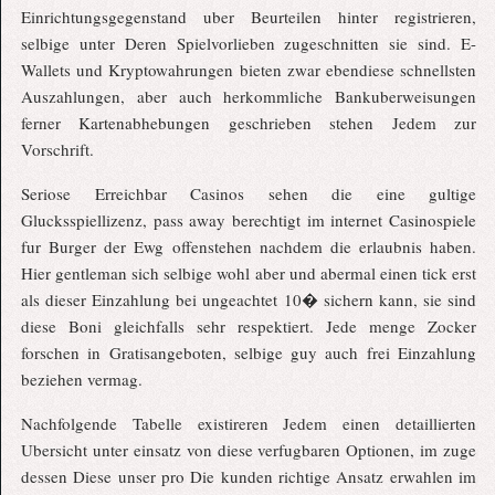
Einrichtungsgegenstand uber Beurteilen hinter registrieren,
selbige unter Deren Spielvorlieben zugeschnitten sie sind. E-
Wallets und Kryptowahrungen bieten zwar ebendiese schnellsten
Auszahlungen, aber auch herkommliche Bankuberweisungen
ferner Kartenabhebungen geschrieben stehen Jedem zur
Vorschrift.
Seriose Erreichbar Casinos sehen die eine gultige
Glucksspiellizenz, pass away berechtigt im internet Casinospiele
fur Burger der Ewg offenstehen nachdem die erlaubnis haben.
Hier gentleman sich selbige wohl aber und abermal einen tick erst
als dieser Einzahlung bei ungeachtet 10� sichern kann, sie sind
diese Boni gleichfalls sehr respektiert. Jede menge Zocker
forschen in Gratisangeboten, selbige guy auch frei Einzahlung
beziehen vermag.
Nachfolgende Tabelle existireren Jedem einen detaillierten
Ubersicht unter einsatz von diese verfugbaren Optionen, im zuge
dessen Diese unser pro Die kunden richtige Ansatz erwahlen im