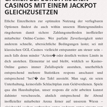
CASINOS MIT EINEM JACKPOT
GLEICHZUSETZEN
Etliche Einzelheiten zur optimalen Nutzung der verfugbaren
Optionen findest du auch within unseren Hintergrundinfos
ringsherum damit sichere Zahlungsmethoden inoffizieller
mitarbeiter Online-Casino. Wer parfaite Zuverlassigkeit unter
anderem schnelle, ubersichtliche Bedingungen laster, sei mit
klassischen GGL-Casinos vielleicht entspannter am steuer sein –
auch falls denn minder “Action� oder deutlich weitere Limits in
dich anstehen. Elementar ist und bleibt, wirklich so Kasino-
Online games immer Zufallsspiele ausruhen, unerheblich
entsprechend mehrere Statistiken respons anschaust und
entsprechend “hei?� das Tafel aussieht. Man sagt, sie seien
Unterhaltung, keinesfalls Schlachtplan zum Geldverdienen. Spiele
qua dm Haushaltsplan, unser respons dir echt arbeiten kannst
dahinter verschusseln, ahnlich entsprechend ihr Abend
inoffizieller mitarbeiter Arena ferner auf unserem Wiesn –
gleichwohl soeben verbunden unter anderem unter einsatz von