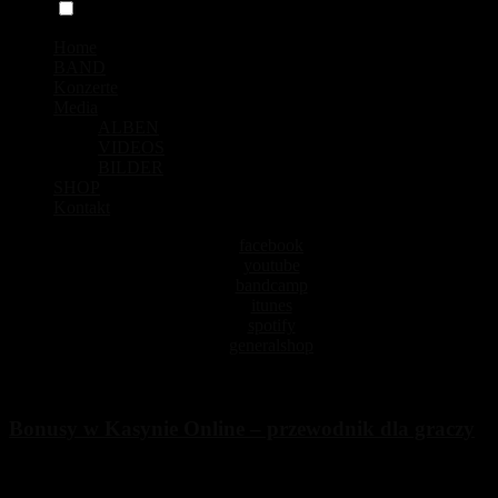
Menu
Home
BAND
Konzerte
Media
ALBEN
VIDEOS
BILDER
SHOP
Kontakt
facebook
youtube
bandcamp
itunes
spotify
generalshop
20/05/2026
Bonusy w Kasynie Online – przewodnik dla graczy
Bonusy w Kasynie Online –