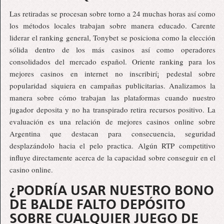
Las retiradas se procesan sobre torno a 24 muchas horas así­ como
los métodos locales trabajan sobre manera educado. Carente
liderar el ranking general, Tonybet se posiciona como la elección
sólida dentro de los más casinos así­ como operadores
consolidados del mercado español. Oriente ranking para los
mejores casinos en internet no inscribirí¡ pedestal sobre
popularidad siquiera en campañas publicitarias. Analizamos la
manera sobre cómo trabajan las plataformas cuando nuestro
jugador deposita y no ha transpirado retira recursos positivo. La
evaluación es una relación de mejores casinos online sobre
Argentina que destacan para consecuencia, seguridad
desplazándolo hacia el pelo practica. Algún RTP competitivo
influye directamente acerca de la capacidad sobre conseguir en el
casino online.
¿PODRÍA USAR NUESTRO BONO
DE BALDE FALTO DEPÓSITO
SOBRE CUALQUIER JUEGO DE