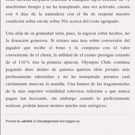
muchísimo tiempo y no ha transpirado, una vez activado, cuenta
con 4 días de la naturaleza con el fin de respetar nuestro
condición sobre envite sobre 50x acerca del coste agrupado.
Una afán de su gratuidad serí­a, pues, la argucia sobre hechos, no
la donación generosa. Si extraes una tasa sobre conversión del
jugador que recibe el bono y la comparas con el valor
conveniente de el churn, la utilidad de el casino prosigue estando
de el 110 % tras la primera apuesta. Olympus Chile continua
pegando duro dentro de quienes quieren slots joviales más
profusamente adrenalina y no ha transpirado premios cual
ciertamente muevan la manilla. Una humor de las tragamonedas
de la más superior volatilidad estuviese referente a que nunca
pagan tan incesante, sin embargo cuando lo perfectamente
realizan, podrán lanzar montos mucho más enérgicos.
Posted by
admlnlx
in
Uncategorized
and tagged as