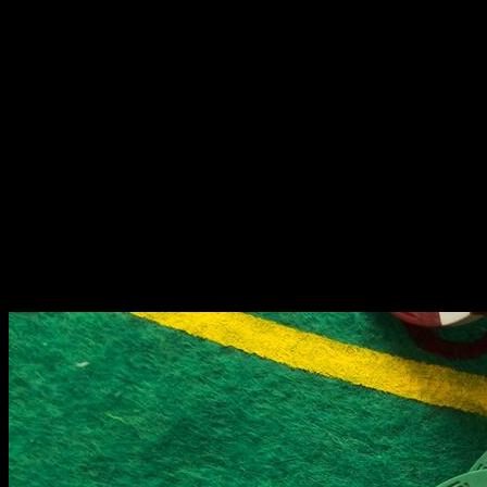
όπως το πόκερ ή το μπλάκτζακ, όπου η στρατηγική βασίζεται σε
αποφάσεις που επηρεάζονται από τις κάρτες που διανέμονται.
Μέσω της εκπαίδευσης και της εξάσκησης, οι παίκτες μπορούν να
βελτιώσουν τις ικανότητές τους και να αναπτύξουν προσωπικές
στρατηγικές που θα τους δώσουν πλεονέκτημα έναντι των
αντιπάλων τους.
Η χρήση του bankroll management είναι επίσης κρίσιμη για τους
offline παίκτες. Καθορίζοντας προκαταβολικά το ποσό που είναι
διατεθειμένοι να ξοδέψουν και ακολουθώντας αυστηρά το πλάνο
τους, μπορούν να αποφύγουν τις υπερβολικές απώλειες και να
διατηρήσουν τη διασκέδασή τους. Οι παίκτες θα πρέπει να
αναγνωρίσουν πότε είναι η κατάλληλη στιγμή να σταματήσουν και
να απολαμβάνουν την εμπειρία του παιχνιδιού, ανεξάρτητα από τα
αποτελέσματα.