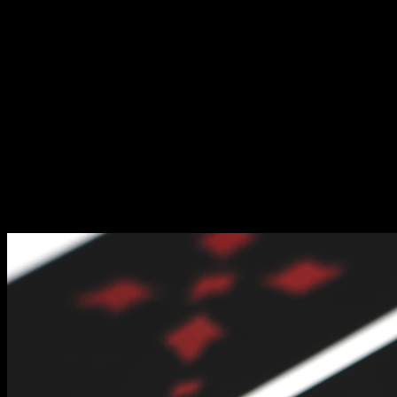
Tillid og sikkerhed i online casinoer
En af de vigtigste faktorer, når man vælger et online casino, er
sikkerhed. Det er afgørende, at et casino har en gyldig licens og
bruger krypteringsteknologi til at beskytte spillernes personlige
oplysninger. Det sikrer, at dine data er sikre, og at casinoet
overholder standarder for ansvarligt spil.
Derudover er det en god idé at tjekke, om casinoet har en
klagehåndtering eller kundeservice, der er tilgængelig for at håndtere
eventuelle problemer, der måtte opstå. En pålidelig platform vil altid
prioritere spillernes sikkerhed og tilfredshed.