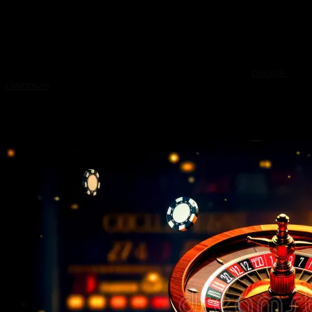
En el mundo actual de los casinos online, los jugadores deben estar
bien informados para maximizar su experiencia de juego. En 2026,
la industria ha evolucionado considerablemente, ofreciendo una
variedad de juegos, bonificaciones, y plataformas como
casoola-
casinos.es
, que destacan por sus innovaciones y ofertas atractivas.
Este artículo examina los aspectos clave que los jugadores deben
considerar al elegir un casino online, así como los beneficios y las
medidas de seguridad que deben tener en cuenta.