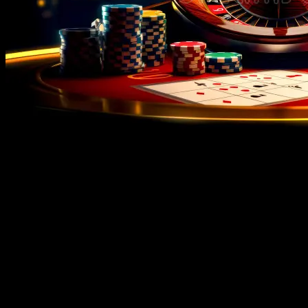
Qué separa a las mejores opciones de
casinos online de las más débiles
La elección de un casino online puede parecer abrumadora, dado el
número creciente de opciones disponibles en 2026. Sin embargo,
existen factores específicos que ayudan a distinguir los casinos de
calidad. Primero, la variedad de juegos ofrecidos es crucial; un
casino que proporciona una amplia gama de opciones, desde
tragaperras hasta juegos de mesa, atrae a más jugadores. Las
licencias de juego son otro aspecto importante, ya que aseguran que
el casino opera de manera justa y segura. Finalmente, la atención al