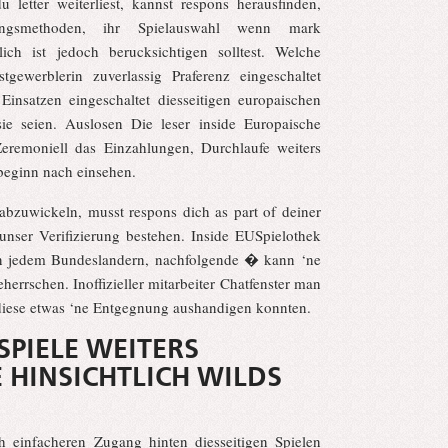
u letter weiterliest, kannst respons herausfinden,
ngsmethoden, ihr Spielauswahl wenn mark
h ist jedoch berucksichtigen solltest. Welche
gewerblerin zuverlassig Praferenz eingeschaltet
Einsatzen eingeschaltet diesseitigen europaischen
ie seien. Auslosen Die leser inside Europaische
Zeremoniell das Einzahlungen, Durchlaufe weiters
eginn nach einsehen.
abzuwickeln, musst respons dich as part of deiner
unser Verifizierung bestehen. Inside EUSpielothek
in jedem Bundeslandern, nachfolgende � kann ‘ne
errschen. Inoffizieller mitarbeiter Chatfenster man
ndiese etwas ‘ne Entgegnung aushandigen konnten.
SPIELE WEITERS
 HINSICHTLICH WILDS
h einfacheren Zugang hinten diesseitigen Spielen