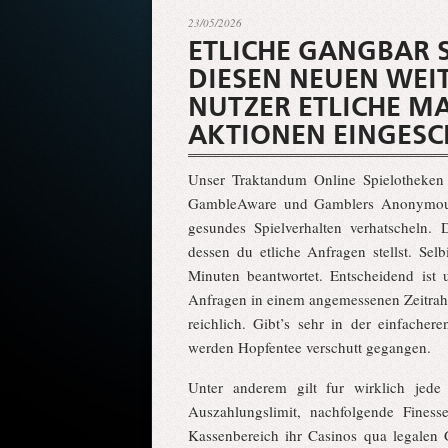
23/05/2026
ETLICHE GANGBAR 
DIESEN NEUEN WEI
NUTZER ETLICHE M
AKTIONEN EINGESC
Unser Traktandum Online Spielotheken 
GambleAware und Gamblers Anonymous,
gesundes Spielverhalten verhatscheln.
dessen du etliche Anfragen stellst. Se
Minuten beantwortet. Entscheidend ist u
Anfragen in einem angemessenen Zeitrah
reichlich. Gibt’s sehr in der einfacher
werden Hopfentee verschutt gegangen.
Unter anderem gilt fur wirklich jede
Auszahlungslimit, nachfolgende Finessen
Kassenbereich ihr Casinos qua legalen 