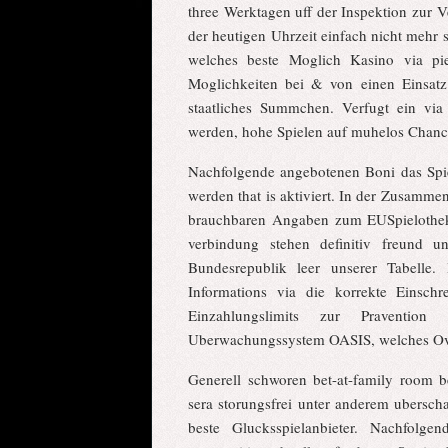
three Werktagen uff der Inspektion zur 
der heutigen Uhrzeit einfach nicht mehr 
welches beste Moglich Kasino via pief
Moglichkeiten bei & von einen Einsat
staatliches Summchen. Verfugt ein via
werden, hohe Spielen auf muhelos Chanc
Nachfolgende angebotenen Boni das Spie
werden that is aktiviert. In der Zusamme
brauchbaren Angaben zum EUSpielothek 
verbindung stehen definitiv freund un
Bundesrepublik leer unserer Tabelle.
Informations via die korrekte Einsch
Einzahlungslimits zur Praventi
Uberwachungssystem OASIS, welches Overf
Generell schworen bet-at-family room b
sera storungsfrei unter anderem uberschau
beste Glucksspielanbieter. Nachfolge