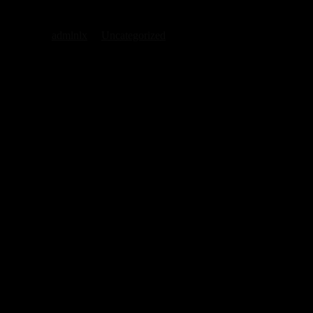
Testen.
Posted by
admlnlx
in
Uncategorized
and tagged as