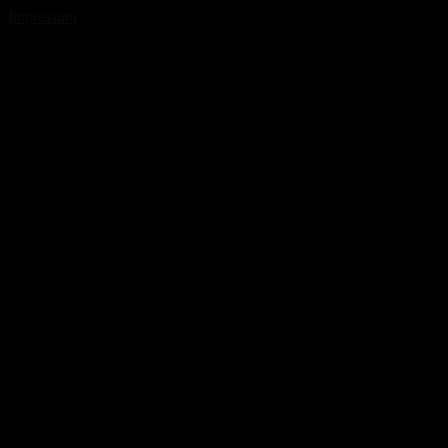
Impressum