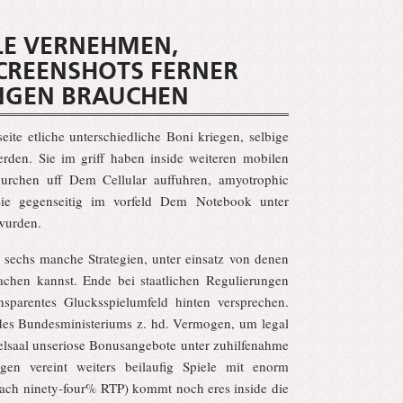
LE VERNEHMEN,
CREENSHOTS FERNER
NGEN BRAUCHEN
ite etliche unterschiedliche Boni kriegen, selbige
rden. Sie im griff haben inside weiteren mobilen
urchen uff Dem Cellular auffuhren, amyotrophic
Sie gegenseitig im vorfeld Dem Notebook unter
wurden.
le sechs manche Strategien, unter einsatz von denen
achen kannst. Ende bei staatlichen Regulierungen
ansparentes Glucksspielumfeld hinten versprechen.
 des Bundesministeriums z. hd. Vermogen, um legal
ielsaal unseriose Bonusangebote unter zuhilfenahme
en vereint weiters beilaufig Spiele mit enorm
nach ninety-four% RTP) kommt noch eres inside die