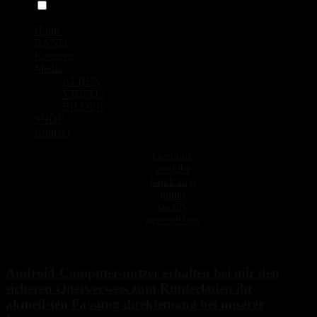
Menu
Home
BAND
Konzerte
Media
ALBEN
VIDEOS
BILDER
SHOP
Kontakt
facebook
youtube
bandcamp
itunes
spotify
generalshop
21/05/2026
Android-Computer-nutzer erhalten bei mir den
sicheren Querverweis zum Runterladen ihr
aktuellsten Fassung direktemang bei unserer