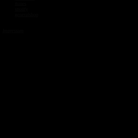
itunes
spotify
generalshop
copyright - CANNON CLUB - 2017
Impressum