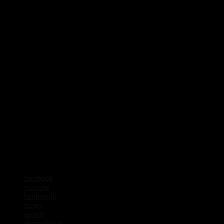
facebook
youtube
bandcamp
itunes
spotify
generalshop