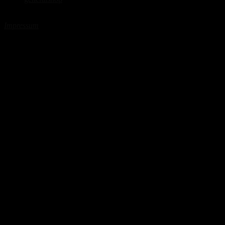
copyright - CANNON CLUB - 2017
Impressum