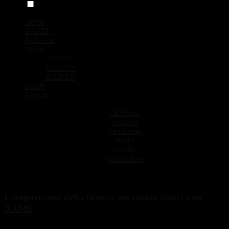
Menu
Home
BAND
Konzerte
Media
ALBEN
VIDEOS
BILDER
SHOP
Kontakt
facebook
youtube
bandcamp
itunes
spotify
generalshop
19/05/2026
L’importanza della licenza nei casino sicuri non
AAMS