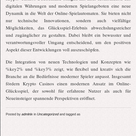
digitalen Währungen und modernen Spielangeboten eine neue
Dynamik in die Welt der Online-Spielautomaten. Sie bieten nicht
nur technische Innovationen, sondern auch vielfältige
Möglichkeiten, das Glücksspiel-Erlebnis abwechslungsreicher
und zugänglicher zu gestalten. Dabei bleibt ein bewusster und
verantwortungsvoller Umgang entscheidend, um den positiven
Aspekt dieser Entwicklungen voll auszuschöpfen.
Die Integration von neuen Technologien und Konzepten wie
%key2% und %key3% zeigt, wie flexibel und kreativ sich die
Branche an die Bedürfnisse moderner Spieler anpasst. Insgesamt
fördern Krypto Casinos einen modernen Ansatz im Online-
Glücksspiel, der sowohl für erfahrene Nutzer als auch für
Neueinsteiger spannende Perspektiven eröffnet.
Posted by
admlnlx
in
Uncategorized
and tagged as