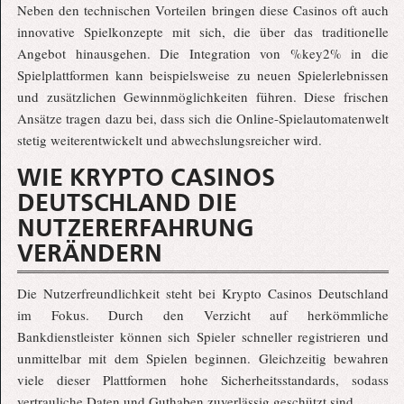
Neben den technischen Vorteilen bringen diese Casinos oft auch
innovative Spielkonzepte mit sich, die über das traditionelle
Angebot hinausgehen. Die Integration von %key2% in die
Spielplattformen kann beispielsweise zu neuen Spielerlebnissen
und zusätzlichen Gewinnmöglichkeiten führen. Diese frischen
Ansätze tragen dazu bei, dass sich die Online-Spielautomatenwelt
stetig weiterentwickelt und abwechslungsreicher wird.
WIE KRYPTO CASINOS
DEUTSCHLAND DIE
NUTZERERFAHRUNG
VERÄNDERN
Die Nutzerfreundlichkeit steht bei Krypto Casinos Deutschland
im Fokus. Durch den Verzicht auf herkömmliche
Bankdienstleister können sich Spieler schneller registrieren und
unmittelbar mit dem Spielen beginnen. Gleichzeitig bewahren
viele dieser Plattformen hohe Sicherheitsstandards, sodass
vertrauliche Daten und Guthaben zuverlässig geschützt sind.