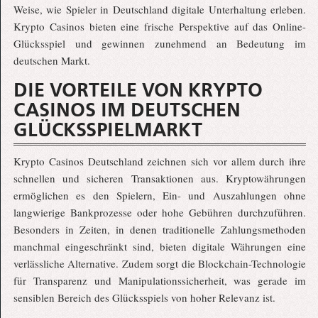
Weise, wie Spieler in Deutschland digitale Unterhaltung erleben.
Krypto Casinos bieten eine frische Perspektive auf das Online-
Glücksspiel und gewinnen zunehmend an Bedeutung im
deutschen Markt.
DIE VORTEILE VON KRYPTO
CASINOS IM DEUTSCHEN
GLÜCKSSPIELMARKT
Krypto Casinos Deutschland zeichnen sich vor allem durch ihre
schnellen und sicheren Transaktionen aus. Kryptowährungen
ermöglichen es den Spielern, Ein- und Auszahlungen ohne
langwierige Bankprozesse oder hohe Gebühren durchzuführen.
Besonders in Zeiten, in denen traditionelle Zahlungsmethoden
manchmal eingeschränkt sind, bieten digitale Währungen eine
verlässliche Alternative. Zudem sorgt die Blockchain-Technologie
für Transparenz und Manipulationssicherheit, was gerade im
sensiblen Bereich des Glücksspiels von hoher Relevanz ist.