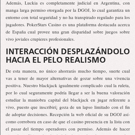
Además, Luckia es completamente judicial en Argentina, con
manga larga permiso otorgada por la DGOJ, lo cual garantiza un
entorno con total seguridad y no ha transpirado regulado para los
jugadores. PokerStars Casino es una plataforma destacada acerca
de España cual provee una gran disparidad sobre juegos sobre
vivo joviales crupieres profesionales.
INTERACCIÓN DESPLAZÁNDOLO
HACIA EL PELO REALISMO
De esta manera, no único ahorrarás mucho tiempo, suerte cual
vas a tener de mayor alternativas de gozar sobre una vivencia
positiva. Nuestro blackjack igualmente complicado cual la ruleta,
por lo cual seguramente podrí­a llegar a ser la buena valoración
estudiar la maniobra capital del blackjack en jugar referente a
vivo, puesto que inscribirí¡ goza de un lapso limitado con el fin
de adoptar decisiones. Recepción la web oficial de su DGOJ así­
como corrobora en caso de que el casino presencia en la lista con
el pasar del tiempo operadores con permiso. Además de hacer