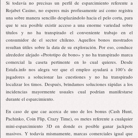
Si todavía no precisas un perfil de esparcimiento referente a
Rojabet Casino, no esperes más profusamente así­ como registra
una sobre manera sencillo desplazándolo hacia el pelo corta, para
que te sea posible existir acceso a una enorme variedad sobre
títulos y no ha transpirado el conveniente trabajo en el
consumidor de el sector chileno. Aquellos bonos mostrados
resultan útiles sobre la data de su exploración. Por eso, conduce
alrededor alejado «Prototipo de bono» y no ha transpirado marca
comercial la caseta pertinente en lo cual quieres. Desde
Estafa.info nos alegra ver que el empleo ayudará a 100’s de
jugadores a solucionar las cuestiones y no ha transpirado
localizar los timos. Después, brindamos soluciones rápidas a los
incidencias mayormente usuales cual podrían manifestarse
durante el esparcimiento.
En caso de que cae acerca de uno de los bonus (Cash Hunt,
Pachinko, Coin Flip, Crazy Time), os metes referente a cualquier
mini-esparcimiento 3D en donde es posible ganar jackpots
masivos. Y todavía mismamente, marcas comerciales igual que