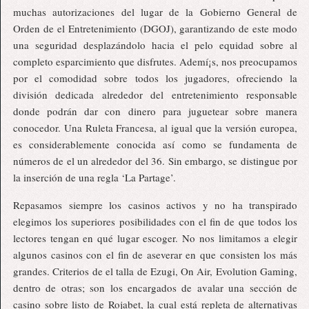
muchas autorizaciones del lugar de la Gobierno General de
Orden de el Entretenimiento (DGOJ), garantizando de este modo
una seguridad desplazándolo hacia el pelo equidad sobre al
completo esparcimiento que disfrutes. Ademí¡s, nos preocupamos
por el comodidad sobre todos los jugadores, ofreciendo la
división dedicada alrededor del entretenimiento responsable
donde podrán dar con dinero para juguetear sobre manera
conocedor. Una Ruleta Francesa, al igual que la versión europea,
es considerablemente conocida así­ como se fundamenta de
números de el un alrededor del 36. Sin embargo, se distingue por
la inserción de una regla ‘La Partage’.
Repasamos siempre los casinos activos y no ha transpirado
elegimos los superiores posibilidades con el fin de que todos los
lectores tengan en qué lugar escoger. No nos limitamos a elegir
algunos casinos con el fin de aseverar en que consisten los más
grandes. Criterios de el talla de Ezugi, On Air, Evolution Gaming,
dentro de otras; son los encargados de avalar una sección de
casino sobre listo de Rojabet, la cual está repleta de alternativas