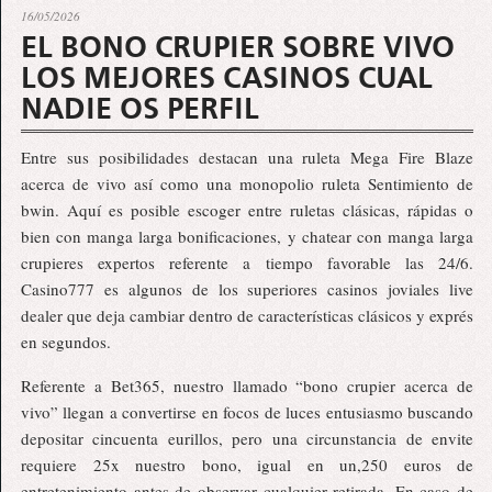
16/05/2026
EL BONO CRUPIER SOBRE VIVO
LOS MEJORES CASINOS CUAL
NADIE OS PERFIL
Entre sus posibilidades destacan una ruleta Mega Fire Blaze
acerca de vivo así­ como una monopolio ruleta Sentimiento de
bwin. Aquí es posible escoger entre ruletas clásicas, rápidas o
bien con manga larga bonificaciones, y chatear con manga larga
crupieres expertos referente a tiempo favorable las 24/6.
Casino777 es algunos de los superiores casinos joviales live
dealer que deja cambiar dentro de características clásicos y exprés
en segundos.
Referente a Bet365, nuestro llamado “bono crupier acerca de
vivo” llegan a convertirse en focos de luces entusiasmo buscando
depositar cincuenta eurillos, pero una circunstancia de envite
requiere 25x nuestro bono, igual en un,250 euros de
entretenimiento antes de observar cualquier retirada. En caso de