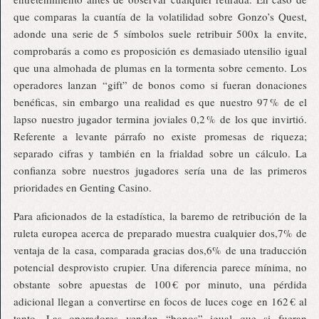
que comparas la cuantí­a de la volatilidad sobre Gonzo’s Quest,
adonde una serie de 5 símbolos suele retribuir 500x la envite,
comprobarás a como es proposición es demasiado utensilio igual
que una almohada de plumas en la tormenta sobre cemento. Los
operadores lanzan “gift” de bonos como si fueran donaciones
benéficas, sin embargo una realidad es que nuestro 97 % de el
lapso nuestro jugador termina joviales 0,2 % de los que invirtió.
Referente a levante párrafo no existe promesas de riqueza;
separado cifras y también en la frialdad sobre un cálculo. La
confianza sobre nuestros jugadores serí­a una de las primeros
prioridades en Genting Casino.
Para aficionados de la estadística, la baremo de retribución de la
ruleta europea acerca de preparado muestra cualquier dos,7% de
ventaja de la casa, comparada gracias dos,6% de una traducción
potencial desprovisto crupier. Una diferencia parece mínima, no
obstante sobre apuestas de 100 € por minuto, una pérdida
adicional llegan a convertirse en focos de luces coge en 162 € al
tanto. Las operadores venden “bonos” igual que si fueran