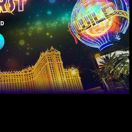
Al completo esparcimiento de casino de balde de la motivo de
informaciones soluciona empezando por nuestro buscador y no
requiere ninguna descarga ni instalación. Aunque, uno de los juegos
mayormente antiguos requieren el reproductor Flash, por lo que
quizá deberás descargarlo si deseas gozar sobre dichos juegos así­
como no tienes Flash instalado alrededor del ordenador. Si estás
empleando un mecanismo smartphone, no deberás instalar ninguna