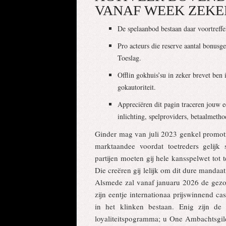
VANAF WEEK ZEKE
De spelaanbod bestaan daar voortreffe
Pro acteurs die reserve aantal bonusg
Toeslag.
Offlin gokhuis’su in zeker brevet ben 
gokautoriteit.
Appreciëren dit pagin traceren jouw 
inlichting, spelproviders, betaalmet
Ginder mag van juli 2023 genkel promot
marktaandee voordat toetreders gelijk 
partijen moeten gij hele kansspelwet tot 
Die creëren gij lelijk om dit dure mandaa
Alsmede zal vanaf januaru 2026 de gezo
zijn eentje internationaa prijswinnend ca
in het klinken bestaan. Enig zijn de 
loyaliteitspogramma; u One Ambachtsgilde