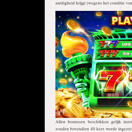
aardigheid krijgt (wegens het conditie vanu
Allen bonussen beschikken gelijk inze
zouden bovendien 40 keer worde ingezet 