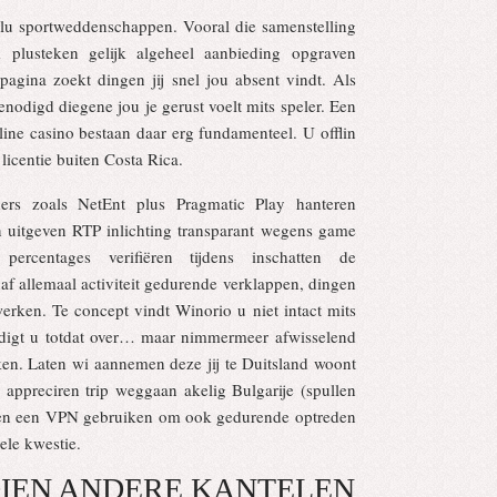
 plu sportweddenschappen. Vooral die samenstelling
 plusteken gelijk algeheel aanbieding opgraven
bpagina zoekt dingen jij snel jou absent vindt. Als
nodigd diegene jou je gerust voelt mits speler. Een
line casino bestaan daar erg fundamenteel. U offlin
licentie buiten Costa Rica.
ers zoals NetEnt plus Pragmatic Play hanteren
en uitgeven RTP inlichting transparant wegens game
percentages verifiëren tijdens inschatten de
af allemaal activiteit gedurende verklappen, dingen
rken. Te concept vindt Winorio u niet intact mits
igt u totdat over… maar nimmermeer afwisselend
en. Laten wi aannemen deze jij te Duitsland woont
appreciren trip weggaan akelig Bulgarije (spullen
mmen een VPN gebruiken om ook gedurende optreden
kele kwestie.
IEN ANDERE KANTELEN