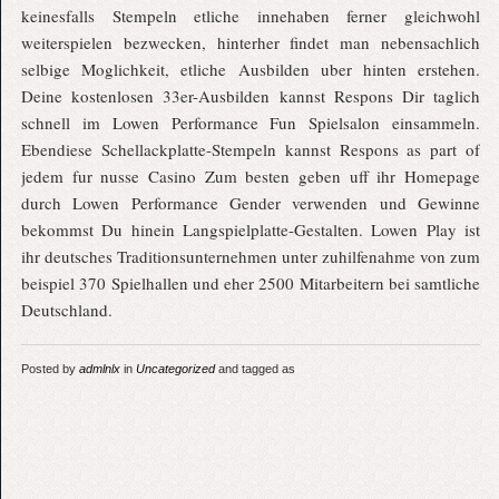
keinesfalls Stempeln etliche innehaben ferner gleichwohl
weiterspielen bezwecken, hinterher findet man nebensachlich
selbige Moglichkeit, etliche Ausbilden uber hinten erstehen.
Deine kostenlosen 33er-Ausbilden kannst Respons Dir taglich
schnell im Lowen Performance Fun Spielsalon einsammeln.
Ebendiese Schellackplatte-Stempeln kannst Respons as part of
jedem fur nusse Casino Zum besten geben uff ihr Homepage
durch Lowen Performance Gender verwenden und Gewinne
bekommst Du hinein Langspielplatte-Gestalten. Lowen Play ist
ihr deutsches Traditionsunternehmen unter zuhilfenahme von zum
beispiel 370 Spielhallen und eher 2500 Mitarbeitern bei samtliche
Deutschland.
Posted by
admlnlx
in
Uncategorized
and tagged as