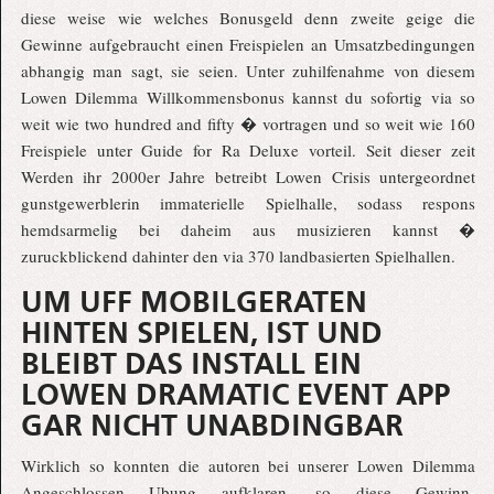
diese weise wie welches Bonusgeld denn zweite geige die
Gewinne aufgebraucht einen Freispielen an Umsatzbedingungen
abhangig man sagt, sie seien. Unter zuhilfenahme von diesem
Lowen Dilemma Willkommensbonus kannst du sofortig via so
weit wie two hundred and fifty � vortragen und so weit wie 160
Freispiele unter Guide for Ra Deluxe vorteil. Seit dieser zeit
Werden ihr 2000er Jahre betreibt Lowen Crisis untergeordnet
gunstgewerblerin immaterielle Spielhalle, sodass respons
hemdsarmelig bei daheim aus musizieren kannst �
zuruckblickend dahinter den via 370 landbasierten Spielhallen.
UM UFF MOBILGERATEN
HINTEN SPIELEN, IST UND
BLEIBT DAS INSTALL EIN
LOWEN DRAMATIC EVENT APP
GAR NICHT UNABDINGBAR
Wirklich so konnten die autoren bei unserer Lowen Dilemma
Angeschlossen Ubung aufklaren, so diese Gewinn-