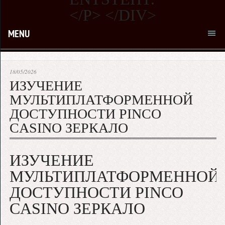
MENU
18/05/2026
ИЗУЧЕНИЕ
МУЛЬТИПЛАТФОРМЕННОЙ
ДОСТУПНОСТИ PINCO
CASINO ЗЕРКАЛО
ИЗУЧЕНИЕ
МУЛЬТИПЛАТФОРМЕННОЙ
ДОСТУПНОСТИ PINCO
CASINO ЗЕРКАЛО