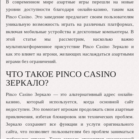
В современном мире азартные игры перешли на новые
уровни доступности благодаря онлайн-казино, таким как
Pinco Casino. Это заведение предлагает своим пользователям
уникальную возможность играть на различных платформах,
включая мобильные устройства и десктопные компьютеры. В
этой статье мы рассмотрим, насколько важно
мультиплатформенное присутствие Pinco Casino Зеркало и
как это влияет на игроки, желающих наслаждаться азартными
играми без ограничений.
ЧТО ТАКОЕ PINCO CASINO
ЗЕРКАЛО?
Pinco Casino Зеркало — это альтернативный адрес онлайн-
казино, который используется, когда основной сайт
недоступен. Это помогает игрокам продолжать свои азартные
приключения, избегая блокировок или технических проблем.
Зеркало сохраняет все функции и услуги оригинального
сайта, что позволяет пользователям без проблем заниматься
любимыми играми. Такие зеркала становятся неожиданной