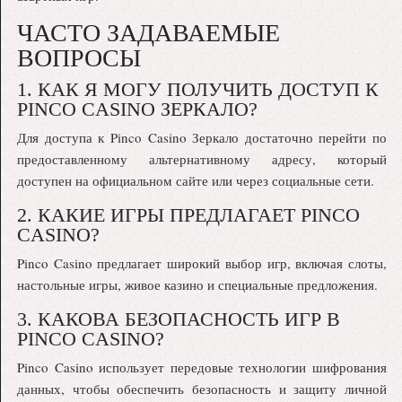
ЧАСТО ЗАДАВАЕМЫЕ
ВОПРОСЫ
1. КАК Я МОГУ ПОЛУЧИТЬ ДОСТУП К
PINCO CASINO ЗЕРКАЛО?
Для доступа к Pinco Casino Зеркало достаточно перейти по
предоставленному альтернативному адресу, который
доступен на официальном сайте или через социальные сети.
2. КАКИЕ ИГРЫ ПРЕДЛАГАЕТ PINCO
CASINO?
Pinco Casino предлагает широкий выбор игр, включая слоты,
настольные игры, живое казино и специальные предложения.
3. КАКОВА БЕЗОПАСНОСТЬ ИГР В
PINCO CASINO?
Pinco Casino использует передовые технологии шифрования
данных, чтобы обеспечить безопасность и защиту личной