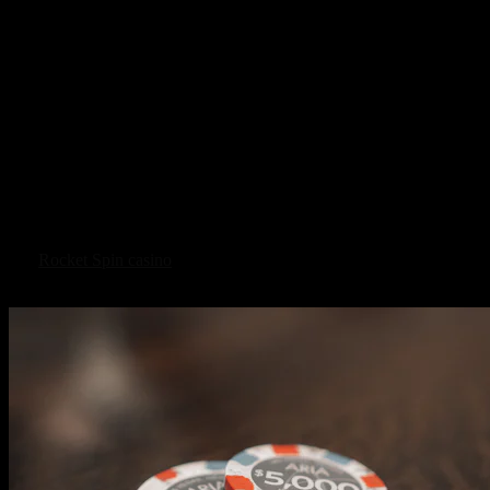
wirklich
Einleitung in die Welt der Casinos
Die Welt der Casinos bietet Spielern zahlreiche Möglichkeiten, ihr
Glück zu versuchen und große Gewinne zu erzielen. Dabei stehen
zwei Hauptoptionen zur Verfügung: das traditionelle stationäre
Casino und das moderne Online-Casino. Beide Varianten haben ihre
eigenen Vorzüge und Nachteile, die es zu berücksichtigen gilt.
Während das stationäre Casino oft ein lebhaftes Ambiente und
persönliche Interaktionen bietet, ermöglicht das Online-Casino den
Komfort, jederzeit und überall zu spielen. Besonders bei Anbietern
wie
Rocket Spin casino
entdecken Spieler eine Vielzahl von
Spielmöglichkeiten.