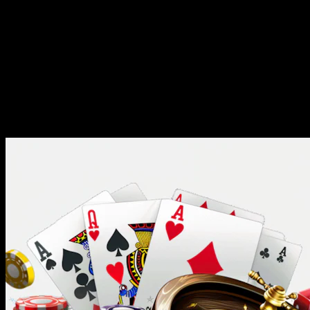
schützen. Zudem werden viele Online-Casinos von unabhängigen
Stellen reguliert und lizenziert, was zusätzliche Sicherheit bietet.
Spieler sollten jedoch stets darauf achten, nur bei lizenzierten
Anbietern zu spielen, um sicherzugehen, dass ihre Gelder und
persönlichen Daten sicher sind.
Die Wahl des richtigen Casinos kann entscheidend sein, um ein
sicheres und verantwortungsvolles Spielumfeld zu gewährleisten.
Daher sollten Spieler die Sicherheitsmerkmale und Lizenzen der
Anbieter prüfen, bevor sie ihre Entscheidungen treffen.