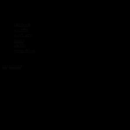
facebook
youtube
bandcamp
itunes
spotify
generalshop
copyright - CANNON CLUB - 2017
Impressum