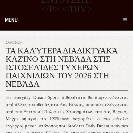
MENU
23/05/2026
ΤΑ ΚΑΛΎΤΕΡΑ ΔΙΑΔΙΚΤΥΑΚΆ
ΚΑΖΊΝΟ ΣΤΗ ΝΕΒΆΔΑ ΣΤΙΣ
ΙΣΤΟΣΕΛΊΔΕΣ ΤΥΧΕΡΏΝ
ΠΑΙΧΝΙΔΙΏΝ ΤΟΥ 2026 ΣΤΗ
ΝΕΒΆΔΑ
Τα Everyday Dream Sports πιθανότατα θα διοργανώνονται
από άλλες τοποθεσίες στο Λας Βέγκας, οι οποίες ελέγχονται
από την Επιτροπή Πολιτικής Στοιχημάτων του Λας Βέγκας.
Μέχρι σήμερα, το USFantasy παραμένει ο πιο εύκολα
εγγεγραμμένος ιστότοπος που διαθέτει Daily Dream Activities
στη νέα κομητεία Σίλβερ. Οι επαγγελματίες μπορούν να