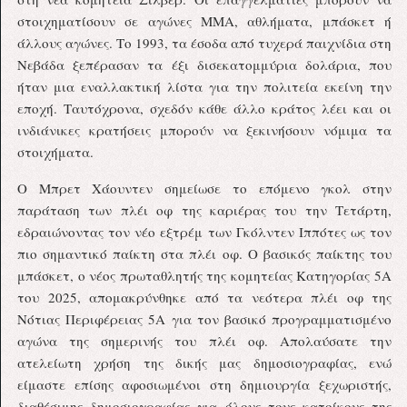
στοιχηματίσουν σε αγώνες MMA, αθλήματα, μπάσκετ ή
άλλους αγώνες.
Το 1993, τα έσοδα από τυχερά παιχνίδια στη
Νεβάδα ξεπέρασαν τα έξι δισεκατομμύρια δολάρια, που
ήταν μια εναλλακτική λίστα για την πολιτεία εκείνη την
εποχή. Ταυτόχρονα, σχεδόν κάθε άλλο κράτος λέει και οι
ινδιάνικες κρατήσεις μπορούν να ξεκινήσουν νόμιμα τα
στοιχήματα.
Ο Μπρετ Χάουντεν σημείωσε το επόμενο γκολ στην
παράταση των πλέι οφ της καριέρας του την Τετάρτη,
εδραιώνοντας τον νέο εξτρέμ των Γκόλντεν Ιππότες ως τον
πιο σημαντικό παίκτη στα πλέι οφ. Ο βασικός παίκτης του
μπάσκετ, ο νέος πρωταθλητής της κομητείας Κατηγορίας 5Α
του 2025, απομακρύνθηκε από τα νεότερα πλέι οφ της
Νότιας Περιφέρειας 5Α για τον βασικό προγραμματισμένο
αγώνα της σημερινής του πλέι οφ. Απολαύσατε την
ατελείωτη χρήση της δικής μας δημοσιογραφίας, ενώ
είμαστε επίσης αφοσιωμένοι στη δημιουργία ξεχωριστής,
διαθέσιμης δημοσιογραφίας για όλους τους κατοίκους της