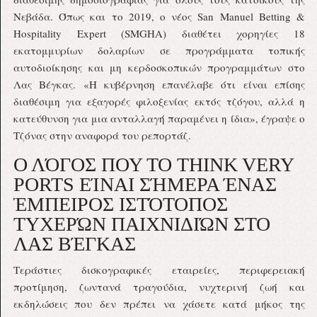
Νεβάδα. Όπως και το 2019, ο νέος San Manuel Betting &
Hospitality Expert (SMGHA) διαθέτει χορηγίες 18
εκατομμυρίων δολαρίων σε προγράμματα τοπικής
αυτοδιοίκησης και μη κερδοσκοπικών προγραμμάτων στο
Λας Βέγκας. «Η κυβέρνηση επανέλαβε ότι είναι επίσης
διαθέσιμη για εξαγορές φιλοξενίας εκτός τζόγου, αλλά η
κατεύθυνση για μια ανταλλαγή παραμένει η ίδια», έγραψε ο
Τζόνας στην αναφορά του ρεπορτάζ.
Ο ΛΌΓΟΣ ΠΟΥ ΤΟ THINK VERY
PORTS ΕΊΝΑΙ ΣΉΜΕΡΑ ΈΝΑΣ
ΈΜΠΕΙΡΟΣ ΙΣΤΌΤΟΠΟΣ
ΤΥΧΕΡΏΝ ΠΑΙΧΝΙΔΙΏΝ ΣΤΟ
ΛΑΣ ΒΈΓΚΑΣ
Τεράστιες δισκογραφικές εταιρείες, περιφερειακή
προτίμηση, ζωντανά τραγούδια, νυχτερινή ζωή και
εκδηλώσεις που δεν πρέπει να χάσετε κατά μήκος της