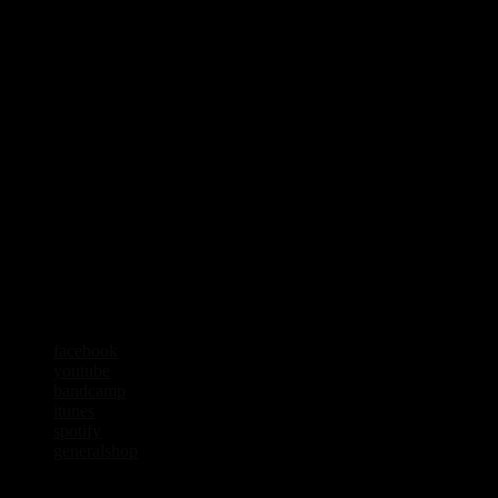
facebook
youtube
bandcamp
itunes
spotify
generalshop
copyright - CANNON CLUB - 2017