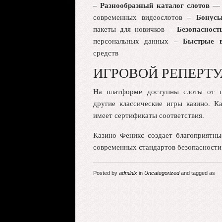
Разнообразный каталог слотов
–
— о
Бонус
современных видеослотов –
Безопасност
пакеты для новичков –
Быстрые 
персональных данных –
средств
ИГРОВОЙ РЕПЕРТУ
На платформе доступны слоты от пр
другие классические игры казино. К
имеет сертификаты соответствия.
Казино Феникс создает благоприятны
современных стандартов безопасности
Posted by
admlnlx
in
Uncategorized
and tagged as