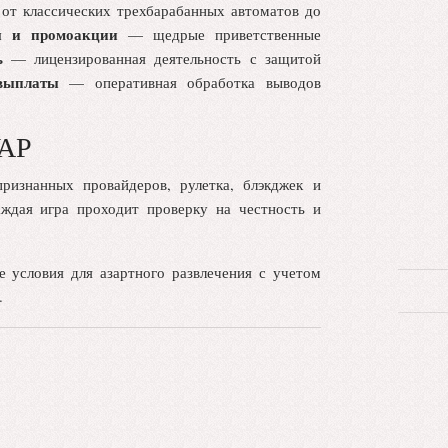
т классических трехбарабанных автоматов до
ы и промоакции
— щедрые приветственные
ь
— лицензированная деятельность с защитой
выплаты
— оперативная обработка выводов
АР
изнанных провайдеров, рулетка, блэкджек и
аждая игра проходит проверку на честность и
е условия для азартного развлечения с учетом
.