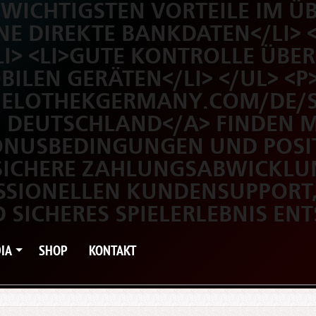
IA
SHOP
KONTAKT